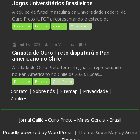
Jogos Universitários Brasileiros
A equipe de futsal masculina da Universidade Federal de
Ouro Preto (UFOP), representando o estado de...
Destaque
Esporte
Futebol
Ouro Preto
out 18, 2023
Igor Varejano
0
Ginasta de Ouro Preto disputará o Pan-
americano no Chile
A cidade de Ouro Preto terá um ginasta representante
no Pan-Americano no Chile de 2023. Lucas...
Destaque
Esporte
Ouro Preto
Contato
|
Sobre nós
|
Sitemap
|
Privacidade
|
Cookies
Jornal Galilé - Ouro Preto - Minas Gerais - Brasil
Proudly powered by WordPress
|
Theme: SuperMag by
Acme
Themes