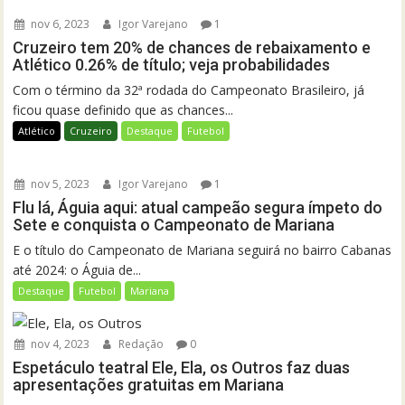
nov 6, 2023
Igor Varejano
1
Cruzeiro tem 20% de chances de rebaixamento e
Atlético 0.26% de título; veja probabilidades
Com o término da 32ª rodada do Campeonato Brasileiro, já
ficou quase definido que as chances...
Atlético
Cruzeiro
Destaque
Futebol
nov 5, 2023
Igor Varejano
1
Flu lá, Águia aqui: atual campeão segura ímpeto do
Sete e conquista o Campeonato de Mariana
E o título do Campeonato de Mariana seguirá no bairro Cabanas
até 2024: o Águia de...
Destaque
Futebol
Mariana
nov 4, 2023
Redação
0
Espetáculo teatral Ele, Ela, os Outros faz duas
apresentações gratuitas em Mariana