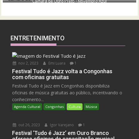
Câmara de Ouro Preto - Novembro Azul
ENTRETENIMENTO
nov 2, 2023
Emi Luara
1
Festival Tudo é Jazz volta a Congonhas
com oficinas gratuitas
Festival Tudo é Jazz em Congonhas disponibiliza
oficinas de música gratuitas ao público, incentivando o
conhecimento...
Agenda Cultural
Congonhas
Cultura
Música
out 26, 2023
Igor Varejano
1
Festival ‘Tudo é Jazz’ em Ouro Branco
oferece oficinas de capacitação musical