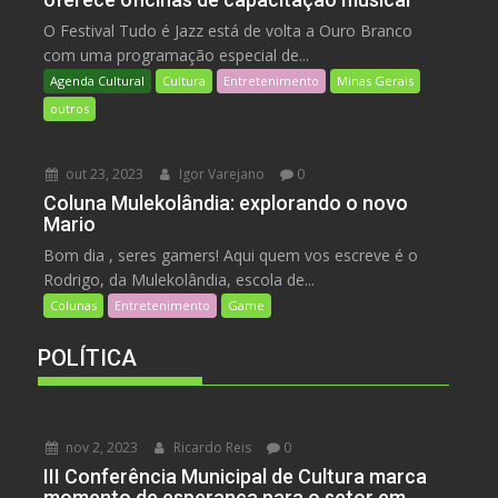
O Festival Tudo é Jazz está de volta a Ouro Branco
com uma programação especial de...
Agenda Cultural
Cultura
Entretenimento
Minas Gerais
outros
out 23, 2023
Igor Varejano
0
Coluna Mulekolândia: explorando o novo
Mario
Bom dia , seres gamers! Aqui quem vos escreve é o
Rodrigo, da Mulekolândia, escola de...
Colunas
Entretenimento
Game
POLÍTICA
nov 2, 2023
Ricardo Reis
0
III Conferência Municipal de Cultura marca
momento de esperança para o setor em