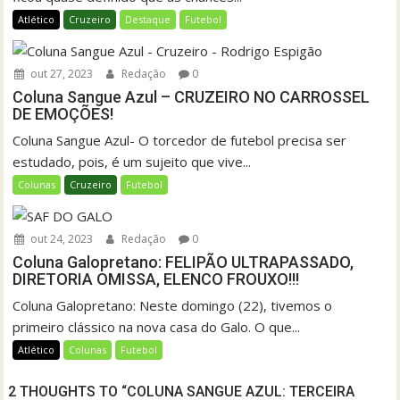
Atlético
Cruzeiro
Destaque
Futebol
out 27, 2023
Redação
0
Coluna Sangue Azul – CRUZEIRO NO CARROSSEL
DE EMOÇÕES!
Coluna Sangue Azul- O torcedor de futebol precisa ser
estudado, pois, é um sujeito que vive...
Colunas
Cruzeiro
Futebol
out 24, 2023
Redação
0
Coluna Galopretano: FELIPÃO ULTRAPASSADO,
DIRETORIA OMISSA, ELENCO FROUXO!!!
Coluna Galopretano: Neste domingo (22), tivemos o
primeiro clássico na nova casa do Galo. O que...
Atlético
Colunas
Futebol
2 THOUGHTS TO “COLUNA SANGUE AZUL: TERCEIRA