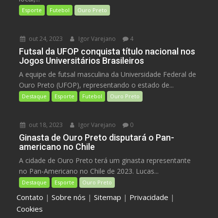
Esporte
Futebol
Ouro Preto
out 24, 2023
Igor Varejano
4
Futsal da UFOP conquista título nacional nos
Jogos Universitários Brasileiros
A equipe de futsal masculina da Universidade Federal de
Ouro Preto (UFOP), representando o estado de...
Destaque
Esporte
Futebol
Ouro Preto
out 18, 2023
Igor Varejano
0
Ginasta de Ouro Preto disputará o Pan-
americano no Chile
A cidade de Ouro Preto terá um ginasta representante
no Pan-Americano no Chile de 2023. Lucas...
Destaque
Esporte
Ouro Preto
Contato
|
Sobre nós
|
Sitemap
|
Privacidade
|
Cookies