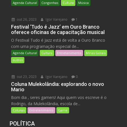
Agenda Cultural
Congonhas
Cultura
Música
out 26, 2023
Igor Varejano
1
Festival ‘Tudo é Jazz’ em Ouro Branco
oferece oficinas de capacitação musical
O Festival Tudo é Jazz está de volta a Ouro Branco
com uma programação especial de...
Agenda Cultural
Cultura
Entretenimento
Minas Gerais
outros
out 23, 2023
Igor Varejano
0
Coluna Mulekolândia: explorando o novo
Mario
Bom dia , seres gamers! Aqui quem vos escreve é o
Rodrigo, da Mulekolândia, escola de...
Colunas
Entretenimento
Game
POLÍTICA