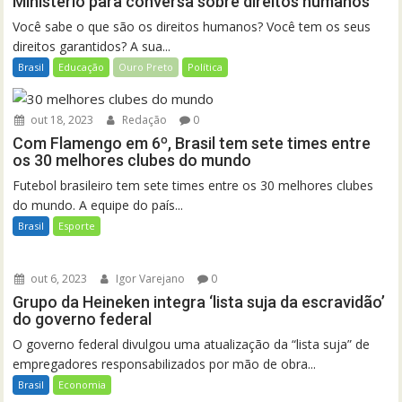
Ministério para conversa sobre direitos humanos
Você sabe o que são os direitos humanos? Você tem os seus
direitos garantidos? A sua...
Brasil
Educação
Ouro Preto
Política
out 18, 2023
Redação
0
Com Flamengo em 6º, Brasil tem sete times entre
os 30 melhores clubes do mundo
Futebol brasileiro tem sete times entre os 30 melhores clubes
do mundo. A equipe do país...
Brasil
Esporte
out 6, 2023
Igor Varejano
0
Grupo da Heineken integra ‘lista suja da escravidão’
do governo federal
O governo federal divulgou uma atualização da “lista suja” de
empregadores responsabilizados por mão de obra...
Brasil
Economia