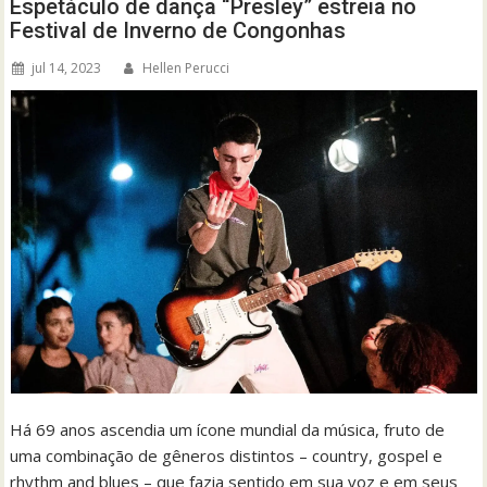
Espetáculo de dança “Presley” estreia no
Festival de Inverno de Congonhas
jul 14, 2023
Hellen Perucci
Há 69 anos ascendia um ícone mundial da música, fruto de
uma combinação de gêneros distintos – country, gospel e
rhythm and blues – que fazia sentido em sua voz e em seus