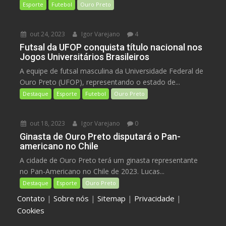
Esporte
Futebol
Ouro Preto
out 24, 2023
Igor Varejano
4
Futsal da UFOP conquista título nacional nos
Jogos Universitários Brasileiros
A equipe de futsal masculina da Universidade Federal de
Ouro Preto (UFOP), representando o estado de...
Destaque
Esporte
Futebol
Ouro Preto
out 18, 2023
Igor Varejano
0
Ginasta de Ouro Preto disputará o Pan-
americano no Chile
A cidade de Ouro Preto terá um ginasta representante
no Pan-Americano no Chile de 2023. Lucas...
Destaque
Esporte
Ouro Preto
Contato
|
Sobre nós
|
Sitemap
|
Privacidade
|
Cookies