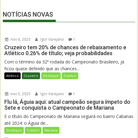
NOTÍCIAS NOVAS
nov 6, 2023
Igor Varejano
1
Cruzeiro tem 20% de chances de rebaixamento e
Atlético 0.26% de título; veja probabilidades
Com o término da 32ª rodada do Campeonato Brasileiro, já
ficou quase definido que as chances...
Atlético
Cruzeiro
Destaque
Futebol
nov 5, 2023
Igor Varejano
1
Flu lá, Águia aqui: atual campeão segura ímpeto do
Sete e conquista o Campeonato de Mariana
E o título do Campeonato de Mariana seguirá no bairro Cabanas
até 2024: o Águia de...
Destaque
Futebol
Mariana