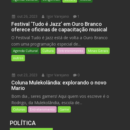
out 26, 2023
Igor Varejano
1
Festival ‘Tudo é Jazz’ em Ouro Branco
oferece oficinas de capacitação musical
O Festival Tudo é Jazz está de volta a Ouro Branco
com uma programação especial de...
Agenda Cultural
Cultura
Entretenimento
Minas Gerais
outros
out 23, 2023
Igor Varejano
0
Coluna Mulekolândia: explorando o novo
Mario
Bom dia , seres gamers! Aqui quem vos escreve é o
Rodrigo, da Mulekolândia, escola de...
Colunas
Entretenimento
Game
POLÍTICA