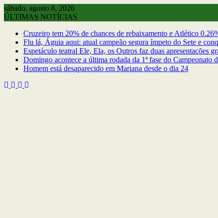
Skip
sábado, agosto 8, 2026
to
ÚLTIMAS NOTÍCIAS
content
Cruzeiro tem 20% de chances de rebaixamento e Atlético 0.26% 
Flu lá, Águia aqui: atual campeão segura ímpeto do Sete e co
Espetáculo teatral Ele, Ela, os Outros faz duas apresentações g
Domingo acontece a última rodada da 1ª fase do Campeonato d
Homem está desaparecido em Mariana desde o dia 24