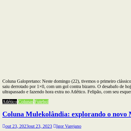
Coluna Galopretano: Neste domingo (22), tivemos o primeiro clássico n
saiu derrotado por 1×0, com um gol contra bizarro. O desabafo de hoj
ultrapassado e fazendo hora extra no Atlético. Felipão, com seu es
Atlético
Colunas
Futebol
Coluna Mulekolândia: explorando o novo
out 23, 2023
out 23, 2023
Igor Varejano