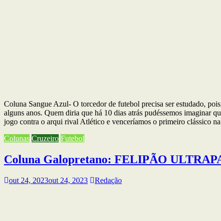
Coluna Sangue Azul- O torcedor de futebol precisa ser estudado, poi
alguns anos. Quem diria que há 10 dias atrás pudéssemos imaginar 
jogo contra o arqui rival Atlético e venceríamos o primeiro clássico
Colunas
Cruzeiro
Futebol
Coluna Galopretano: FELIPÃO ULTR
out 24, 2023
out 24, 2023
Redação