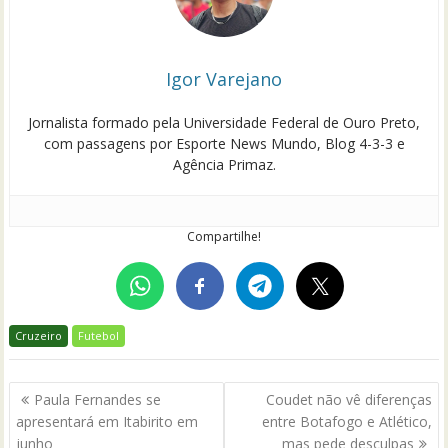
Igor Varejano
Jornalista formado pela Universidade Federal de Ouro Preto,
com passagens por Esporte News Mundo, Blog 4-3-3 e
Agência Primaz.
Compartilhe!
Cruzeiro
Futebol
Navegação
Paula Fernandes se
Coudet não vê diferenças
de
apresentará em Itabirito em
entre Botafogo e Atlético,
Post
junho
mas pede desculpas