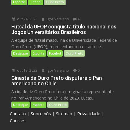
Esporte
Futebol
Ouro Preto
out 24, 2023
Igor Varejano
4
Futsal da UFOP conquista título nacional nos
Jogos Universitários Brasileiros
A equipe de futsal masculina da Universidade Federal de
Ouro Preto (UFOP), representando o estado de...
Destaque
Esporte
Futebol
Ouro Preto
out 18, 2023
Igor Varejano
0
Ginasta de Ouro Preto disputará o Pan-
americano no Chile
A cidade de Ouro Preto terá um ginasta representante
no Pan-Americano no Chile de 2023. Lucas...
Destaque
Esporte
Ouro Preto
Contato
|
Sobre nós
|
Sitemap
|
Privacidade
|
Cookies