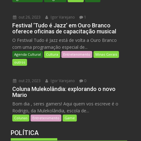
out 26, 2023
Igor Varejano
1
Festival ‘Tudo é Jazz’ em Ouro Branco
oferece oficinas de capacitação musical
O Festival Tudo é Jazz está de volta a Ouro Branco
com uma programação especial de...
Agenda Cultural
Cultura
Entretenimento
Minas Gerais
outros
out 23, 2023
Igor Varejano
0
Coluna Mulekolândia: explorando o novo
Mario
Bom dia , seres gamers! Aqui quem vos escreve é o
Rodrigo, da Mulekolândia, escola de...
Colunas
Entretenimento
Game
POLÍTICA