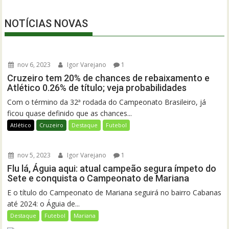
NOTÍCIAS NOVAS
nov 6, 2023
Igor Varejano
1
Cruzeiro tem 20% de chances de rebaixamento e
Atlético 0.26% de título; veja probabilidades
Com o término da 32ª rodada do Campeonato Brasileiro, já
ficou quase definido que as chances...
Atlético
Cruzeiro
Destaque
Futebol
nov 5, 2023
Igor Varejano
1
Flu lá, Águia aqui: atual campeão segura ímpeto do
Sete e conquista o Campeonato de Mariana
E o título do Campeonato de Mariana seguirá no bairro Cabanas
até 2024: o Águia de...
Destaque
Futebol
Mariana