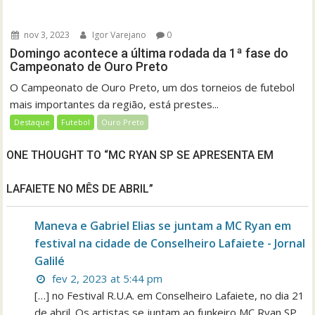
nov 3, 2023
Igor Varejano
0
Domingo acontece a última rodada da 1ª fase do
Campeonato de Ouro Preto
O Campeonato de Ouro Preto, um dos torneios de futebol
mais importantes da região, está prestes...
Destaque
Futebol
Ouro Preto
ONE THOUGHT TO “MC RYAN SP SE APRESENTA EM
LAFAIETE NO MÊS DE ABRIL”
Maneva e Gabriel Elias se juntam a MC Ryan em
festival na cidade de Conselheiro Lafaiete - Jornal
Galilé
fev 2, 2023 at 5:44 pm
[…] no Festival R.U.A. em Conselheiro Lafaiete, no dia 21
de abril. Os artistas se juntam ao funkeiro MC Ryan SP