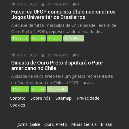
out 24, 2023
Igor Varejano
4
Futsal da UFOP conquista título nacional nos
Jogos Universitários Brasileiros
A equipe de futsal masculina da Universidade Federal de
Ouro Preto (UFOP), representando o estado de...
Destaque
Esporte
Futebol
Ouro Preto
out 18, 2023
Igor Varejano
0
Ginasta de Ouro Preto disputará o Pan-
americano no Chile
A cidade de Ouro Preto terá um ginasta representante
no Pan-Americano no Chile de 2023. Lucas...
Destaque
Esporte
Ouro Preto
Contato
|
Sobre nós
|
Sitemap
|
Privacidade
|
Cookies
Jornal Galilé - Ouro Preto - Minas Gerais - Brasil