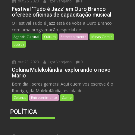
out 26, 2023
Igor Varejano
1
Festival ‘Tudo é Jazz’ em Ouro Branco
oferece oficinas de capacitação musical
O Festival Tudo é Jazz está de volta a Ouro Branco
com uma programação especial de...
Agenda Cultural
Cultura
Entretenimento
Minas Gerais
outros
out 23, 2023
Igor Varejano
0
Coluna Mulekolândia: explorando o novo
Mario
Bom dia , seres gamers! Aqui quem vos escreve é o
Rodrigo, da Mulekolândia, escola de...
Colunas
Entretenimento
Game
POLÍTICA