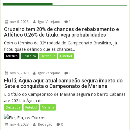
nov 6, 2023
Igor Varejano
1
Cruzeiro tem 20% de chances de rebaixamento e
Atlético 0.26% de título; veja probabilidades
Com o término da 32ª rodada do Campeonato Brasileiro, já
ficou quase definido que as chances...
Atlético
Cruzeiro
Destaque
Futebol
nov 5, 2023
Igor Varejano
1
Flu lá, Águia aqui: atual campeão segura ímpeto do
Sete e conquista o Campeonato de Mariana
E o título do Campeonato de Mariana seguirá no bairro Cabanas
até 2024: o Águia de...
Destaque
Futebol
Mariana
nov 4, 2023
Redação
0