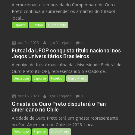
A emocionante temporada do Campeonato de Ouro
Preto continua a surpreender os amantes do futebol
local,...
Esporte
Futebol
Ouro Preto
out 24, 2023
Igor Varejano
4
Futsal da UFOP conquista título nacional nos
Jogos Universitários Brasileiros
A equipe de futsal masculina da Universidade Federal de
Ouro Preto (UFOP), representando o estado de...
Destaque
Esporte
Futebol
Ouro Preto
out 18, 2023
Igor Varejano
0
Ginasta de Ouro Preto disputará o Pan-
americano no Chile
A cidade de Ouro Preto terá um ginasta representante
no Pan-Americano no Chile de 2023. Lucas...
Destaque
Esporte
Ouro Preto