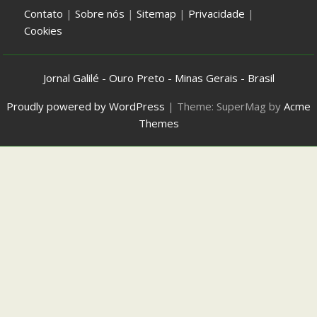
Contato
|
Sobre nós
|
Sitemap
|
Privacidade
|
Cookies
Jornal Galilé - Ouro Preto - Minas Gerais - Brasil
Proudly powered by WordPress
|
Theme: SuperMag by
Acme
Themes