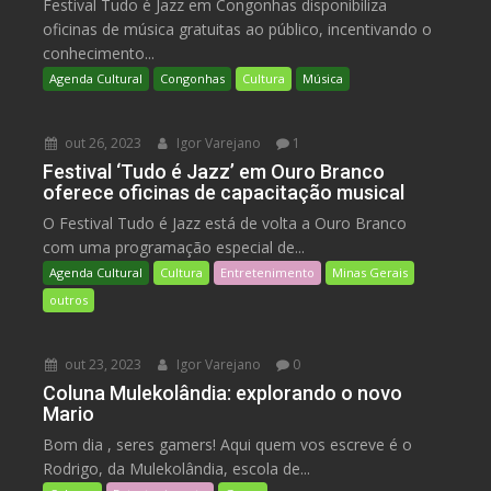
Festival Tudo é Jazz em Congonhas disponibiliza
oficinas de música gratuitas ao público, incentivando o
conhecimento...
Agenda Cultural
Congonhas
Cultura
Música
out 26, 2023
Igor Varejano
1
Festival ‘Tudo é Jazz’ em Ouro Branco
oferece oficinas de capacitação musical
O Festival Tudo é Jazz está de volta a Ouro Branco
com uma programação especial de...
Agenda Cultural
Cultura
Entretenimento
Minas Gerais
outros
out 23, 2023
Igor Varejano
0
Coluna Mulekolândia: explorando o novo
Mario
Bom dia , seres gamers! Aqui quem vos escreve é o
Rodrigo, da Mulekolândia, escola de...