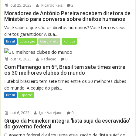
out 25, 2023
Ricardo Reis
2
Moradores de Antônio Pereira recebem diretora de
Ministério para conversa sobre direitos humanos
Você sabe o que são os direitos humanos? Você tem os seus
direitos garantidos? A sua...
Brasil
Educação
Ouro Preto
Política
out 18, 2023
Redação
0
Com Flamengo em 6º, Brasil tem sete times entre
os 30 melhores clubes do mundo
Futebol brasileiro tem sete times entre os 30 melhores clubes
do mundo. A equipe do país...
Brasil
Esporte
out 6, 2023
Igor Varejano
0
Grupo da Heineken integra ‘lista suja da escravidão’
do governo federal
O governo federal divulgou uma atualização da “lista suja” de