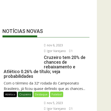
NOTÍCIAS NOVAS
nov 6, 2023
Igor Varejano
1
Cruzeiro tem 20% de
chances de
rebaixamento e
Atlético 0.26% de título; veja
probabilidades
Com o término da 32ª rodada do Campeonato
Brasileiro, já ficou quase definido que as chances...
Atlético
Cruzeiro
Destaque
Futebol
nov 5, 2023
Igor Varejano
1