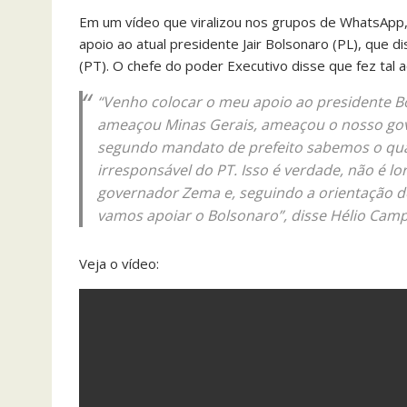
Em um vídeo que viralizou nos grupos de WhatsApp,
apoio ao atual presidente Jair Bolsonaro (PL), que d
(PT). O chefe do poder Executivo disse que fez tal 
“Venho colocar o meu apoio ao presidente Bol
ameaçou Minas Gerais, ameaçou o nosso go
segundo mandato de prefeito sabemos o qu
irresponsável do PT. Isso é verdade, não é l
governador Zema e, seguindo a orientação de
vamos apoiar o Bolsonaro”, disse Hélio Cam
Veja o vídeo: