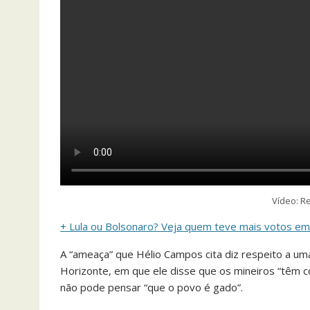
Vídeo: 
+ Lula ou Bolsonaro? Veja quem teve mais votos em 
A “ameaça” que Hélio Campos cita diz respeito a um
Horizonte, em que ele disse que os mineiros “têm c
não pode pensar “que o povo é gado”.