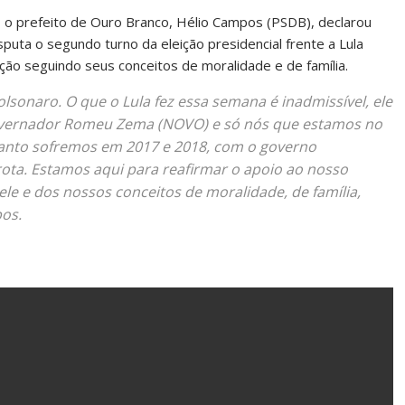
 o prefeito de Ouro Branco, Hélio Campos (PSDB), declarou
isputa o segundo turno da eleição presidencial frente a Lula
ação seguindo seus conceitos de moralidade e de família.
sonaro. O que o Lula fez essa semana é inadmissível, ele
vernador Romeu Zema (NOVO) e só nós que estamos no
anto sofremos em 2017 e 2018, com o governo
orota. Estamos aqui para reafirmar o apoio ao nosso
le e dos nossos conceitos de moralidade, de família,
pos.