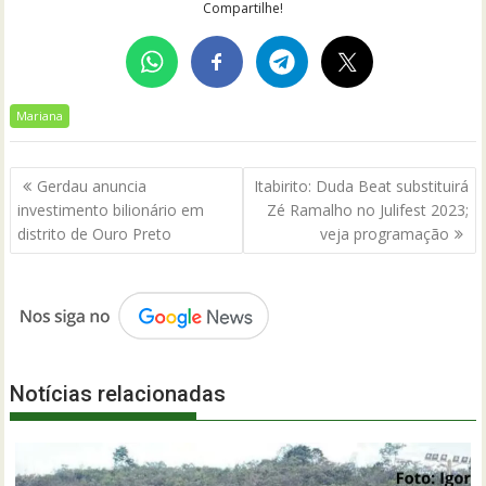
Compartilhe!
Mariana
Navegação
Gerdau anuncia
Itabirito: Duda Beat substituirá
de
investimento bilionário em
Zé Ramalho no Julifest 2023;
Post
distrito de Ouro Preto
veja programação
Notícias relacionadas