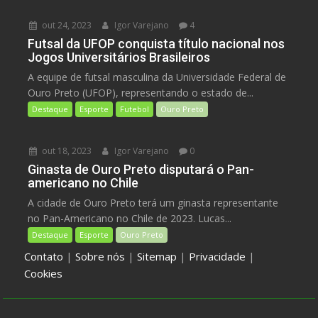
out 24, 2023
Igor Varejano
4
Futsal da UFOP conquista título nacional nos
Jogos Universitários Brasileiros
A equipe de futsal masculina da Universidade Federal de
Ouro Preto (UFOP), representando o estado de...
Destaque
Esporte
Futebol
Ouro Preto
out 18, 2023
Igor Varejano
0
Ginasta de Ouro Preto disputará o Pan-
americano no Chile
A cidade de Ouro Preto terá um ginasta representante
no Pan-Americano no Chile de 2023. Lucas...
Destaque
Esporte
Ouro Preto
Contato
|
Sobre nós
|
Sitemap
|
Privacidade
|
Cookies