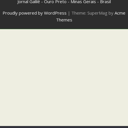
Jornal Galilé - Ouro Preto - Minas Gerais - Brasil
Proudly powered by WordPress
|
Theme: SuperMag by
Acme
Themes