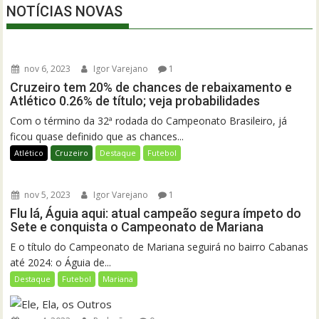
NOTÍCIAS NOVAS
nov 6, 2023
Igor Varejano
1
Cruzeiro tem 20% de chances de rebaixamento e
Atlético 0.26% de título; veja probabilidades
Com o término da 32ª rodada do Campeonato Brasileiro, já
ficou quase definido que as chances...
Atlético
Cruzeiro
Destaque
Futebol
nov 5, 2023
Igor Varejano
1
Flu lá, Águia aqui: atual campeão segura ímpeto do
Sete e conquista o Campeonato de Mariana
E o título do Campeonato de Mariana seguirá no bairro Cabanas
até 2024: o Águia de...
Destaque
Futebol
Mariana