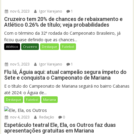
nov 6, 2023
Igor Varejano
1
Cruzeiro tem 20% de chances de rebaixamento e
Atlético 0.26% de título; veja probabilidades
Com o término da 32ª rodada do Campeonato Brasileiro, já
ficou quase definido que as chances...
Atlético
Cruzeiro
Destaque
Futebol
nov 5, 2023
Igor Varejano
1
Flu lá, Águia aqui: atual campeão segura ímpeto do
Sete e conquista o Campeonato de Mariana
E o título do Campeonato de Mariana seguirá no bairro Cabanas
até 2024: o Águia de...
Destaque
Futebol
Mariana
nov 4, 2023
Redação
0
Espetáculo teatral Ele, Ela, os Outros faz duas
apresentações gratuitas em Mariana