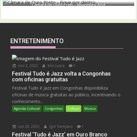
Câmara de Ouro Preto - Novembro Azul
ENTRETENIMENTO
nov 2, 2023
Emi Luara
1
Festival Tudo é Jazz volta a Congonhas
com oficinas gratuitas
Festival Tudo é Jazz em Congonhas disponibiliza
oficinas de música gratuitas ao público, incentivando o
conhecimento...
Agenda Cultural
Congonhas
Cultura
Música
out 26, 2023
Igor Varejano
1
Festival ‘Tudo é Jazz’ em Ouro Branco