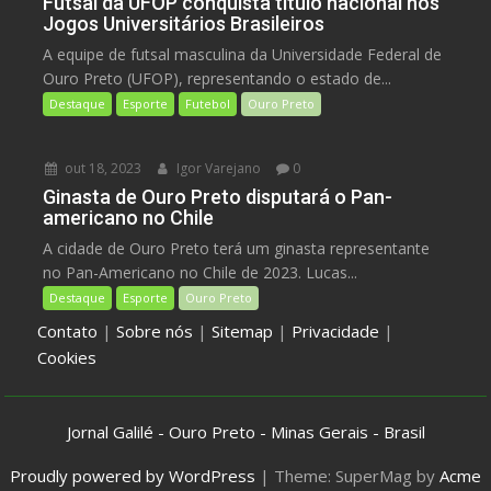
Futsal da UFOP conquista título nacional nos
Jogos Universitários Brasileiros
A equipe de futsal masculina da Universidade Federal de
Ouro Preto (UFOP), representando o estado de...
Destaque
Esporte
Futebol
Ouro Preto
out 18, 2023
Igor Varejano
0
Ginasta de Ouro Preto disputará o Pan-
americano no Chile
A cidade de Ouro Preto terá um ginasta representante
no Pan-Americano no Chile de 2023. Lucas...
Destaque
Esporte
Ouro Preto
Contato
|
Sobre nós
|
Sitemap
|
Privacidade
|
Cookies
Jornal Galilé - Ouro Preto - Minas Gerais - Brasil
Proudly powered by WordPress
|
Theme: SuperMag by
Acme