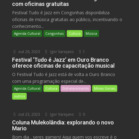
com oficinas gratuitas
Festival Tudo é Jazz em Congonhas disponibiliza
oficinas de música gratuitas ao público, incentivando o
conhecimento...
Agenda Cultural
Congonhas
Cultura
Música
out 26, 2023
Igor Varejano
1
Festival ‘Tudo é Jazz’ em Ouro Branco
oferece oficinas de capacitação musical
O Festival Tudo é Jazz está de volta a Ouro Branco
com uma programação especial de...
Agenda Cultural
Cultura
Entretenimento
Minas Gerais
outros
out 23, 2023
Igor Varejano
0
Coluna Mulekolândia: explorando o novo
Mario
Bom dia , seres gamers! Aqui quem vos escreve é o