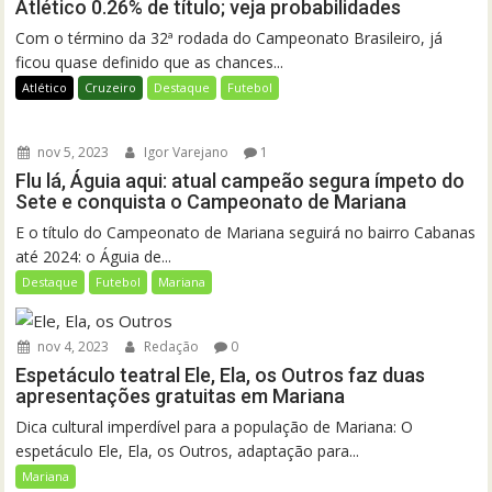
Atlético 0.26% de título; veja probabilidades
Com o término da 32ª rodada do Campeonato Brasileiro, já
ficou quase definido que as chances...
Atlético
Cruzeiro
Destaque
Futebol
nov 5, 2023
Igor Varejano
1
Flu lá, Águia aqui: atual campeão segura ímpeto do
Sete e conquista o Campeonato de Mariana
E o título do Campeonato de Mariana seguirá no bairro Cabanas
até 2024: o Águia de...
Destaque
Futebol
Mariana
nov 4, 2023
Redação
0
Espetáculo teatral Ele, Ela, os Outros faz duas
apresentações gratuitas em Mariana
Dica cultural imperdível para a população de Mariana: O
espetáculo Ele, Ela, os Outros, adaptação para...
Mariana