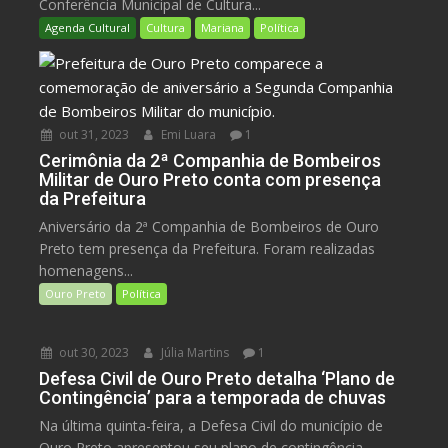
Conferência Municipal de Cultura...
Agenda Cultural
Cultura
Mariana
Política
out 31, 2023
Emi Luara
1
Cerimônia da 2ª Companhia de Bombeiros
Militar de Ouro Preto conta com presença
da Prefeitura
Aniversário da 2ª Companhia de Bombeiros de Ouro
Preto tem presença da Prefeitura. Foram realizadas
homenagens...
Ouro Preto
Política
out 30, 2023
Júlia Martins
1
Defesa Civil de Ouro Preto detalha ‘Plano de
Contingência’ para a temporada de chuvas
Na última quinta-feira, a Defesa Civil do município de
Ouro Preto apresentou seu plano de contingência...