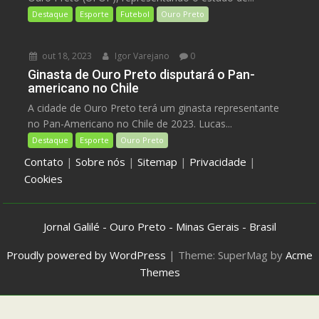
Destaque
Esporte
Futebol
Ouro Preto
out 18, 2023
Igor Varejano
0
Ginasta de Ouro Preto disputará o Pan-
americano no Chile
A cidade de Ouro Preto terá um ginasta representante
no Pan-Americano no Chile de 2023. Lucas...
Destaque
Esporte
Ouro Preto
Contato
|
Sobre nós
|
Sitemap
|
Privacidade
|
Cookies
Jornal Galilé - Ouro Preto - Minas Gerais - Brasil
Proudly powered by WordPress
|
Theme: SuperMag by
Acme
Themes