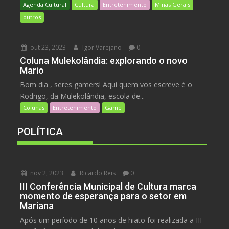
Agenda Cultural
Cultura
Entretenimento
Minas Gerais
outros
out 23, 2023
Igor Varejano
0
Coluna Mulekolândia: explorando o novo
Mario
Bom dia , seres gamers! Aqui quem vos escreve é o
Rodrigo, da Mulekolândia, escola de...
Colunas
Entretenimento
Game
POLÍTICA
nov 2, 2023
Ricardo Reis
0
III Conferência Municipal de Cultura marca
momento de esperança para o setor em
Mariana
Após um período de 10 anos de hiato foi realizada a III