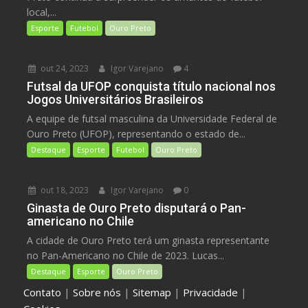
local,...
Esporte
Futebol
Ouro Preto
out 24, 2023
Igor Varejano
4
Futsal da UFOP conquista título nacional nos
Jogos Universitários Brasileiros
A equipe de futsal masculina da Universidade Federal de
Ouro Preto (UFOP), representando o estado de...
Destaque
Esporte
Futebol
Ouro Preto
out 18, 2023
Igor Varejano
0
Ginasta de Ouro Preto disputará o Pan-
americano no Chile
A cidade de Ouro Preto terá um ginasta representante
no Pan-Americano no Chile de 2023. Lucas...
Destaque
Esporte
Ouro Preto
Contato
|
Sobre nós
|
Sitemap
|
Privacidade
|