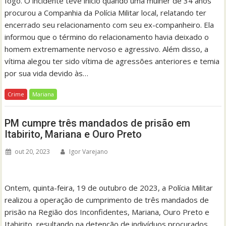
fogo. O incidente teve início quando uma mulher de 34 anos
procurou a Companhia da Polícia Militar local, relatando ter
encerrado seu relacionamento com seu ex-companheiro. Ela
informou que o término do relacionamento havia deixado o
homem extremamente nervoso e agressivo. Além disso, a
vítima alegou ter sido vítima de agressões anteriores e temia
por sua vida devido às…
Crime
Mariana
PM cumpre três mandados de prisão em
Itabirito, Mariana e Ouro Preto
out 20, 2023
Igor Varejano
Ontem, quinta-feira, 19 de outubro de 2023, a Polícia Militar
realizou a operação de cumprimento de três mandados de
prisão na Região dos Inconfidentes, Mariana, Ouro Preto e
Itabirito, resultando na detenção de indivíduos procurados