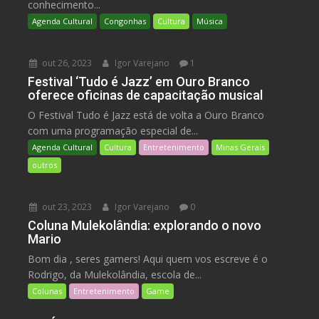
conhecimento...
Agenda Cultural
Congonhas
Cultura
Música
out 26, 2023
Igor Varejano
1
Festival ‘Tudo é Jazz’ em Ouro Branco
oferece oficinas de capacitação musical
O Festival Tudo é Jazz está de volta a Ouro Branco
com uma programação especial de...
Agenda Cultural
Cultura
Entretenimento
Minas Gerais
outros
out 23, 2023
Igor Varejano
0
Coluna Mulekolândia: explorando o novo
Mario
Bom dia , seres gamers! Aqui quem vos escreve é o
Rodrigo, da Mulekolândia, escola de...
Colunas
Entretenimento
Game