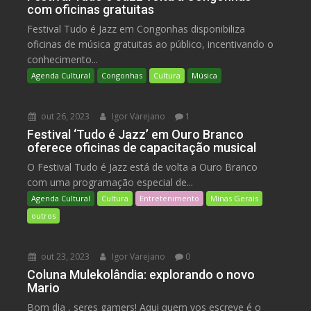
com oficinas gratuitas
Festival Tudo é Jazz em Congonhas disponibiliza
oficinas de música gratuitas ao público, incentivando o
conhecimento...
Agenda Cultural
Congonhas
Cultura
Música
out 26, 2023
Igor Varejano
1
Festival ‘Tudo é Jazz’ em Ouro Branco
oferece oficinas de capacitação musical
O Festival Tudo é Jazz está de volta a Ouro Branco
com uma programação especial de...
Agenda Cultural
Cultura
Entretenimento
Minas Gerais
outros
out 23, 2023
Igor Varejano
0
Coluna Mulekolândia: explorando o novo
Mario
Bom dia , seres gamers! Aqui quem vos escreve é o