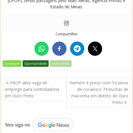
(UFOP), tendo passagens pelo Mais Minas, Agência Primaz e
Estado de Minas.
Compartilhe!
Destaque
Oportunidade
Ouro Preto
Navegação
FAOP abre vaga de
Homem é preso com 54 pinos
de
emprego para controladoria
de cocaína e 74 buchas de
Post
em Ouro Preto
maconha em distrito de Ouro
Preto