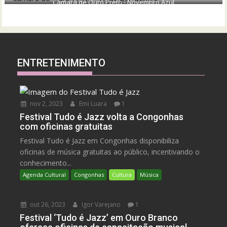
Câmara de Ouro Preto - Novembro Azul
ENTRETENIMENTO
nov 2, 2023
Emi Luara
1
Festival Tudo é Jazz volta a Congonhas
com oficinas gratuitas
Festival Tudo é Jazz em Congonhas disponibiliza
oficinas de música gratuitas ao público, incentivando o
conhecimento...
Agenda Cultural
Congonhas
Cultura
Música
out 26, 2023
Igor Varejano
1
Festival ‘Tudo é Jazz’ em Ouro Branco