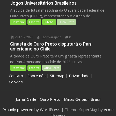
Jogos Universitários Brasileiros
A equipe de futsal masculina da Universidade Federal de
Ouro Preto (UFOP), representando o estado de...
Destaque
Esporte
Futebol
Ouro Preto
out 18, 2023
Igor Varejano
0
Ginasta de Ouro Preto disputará o Pan-
americano no Chile
A cidade de Ouro Preto terá um ginasta representante
no Pan-Americano no Chile de 2023. Lucas...
Destaque
Esporte
Ouro Preto
Contato
|
Sobre nós
|
Sitemap
|
Privacidade
|
Cookies
Jornal Galilé - Ouro Preto - Minas Gerais - Brasil
Proudly powered by WordPress
|
Theme: SuperMag by
Acme
Themes