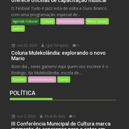
oferece oficinas de capacitação musical
O Festival Tudo é Jazz está de volta a Ouro Branco
com uma programação especial de...
Agenda Cultural
Cultura
Entretenimento
Minas Gerais
outros
out 23, 2023
Igor Varejano
0
Coluna Mulekolândia: explorando o novo
Mario
Bom dia , seres gamers! Aqui quem vos escreve é o
Rodrigo, da Mulekolândia, escola de...
Colunas
Entretenimento
Game
POLÍTICA
nov 2, 2023
Ricardo Reis
0
III Conferência Municipal de Cultura marca