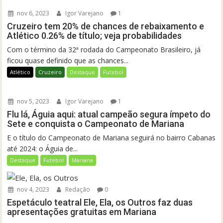
nov 6, 2023
Igor Varejano
1
Cruzeiro tem 20% de chances de rebaixamento e
Atlético 0.26% de título; veja probabilidades
Com o término da 32ª rodada do Campeonato Brasileiro, já
ficou quase definido que as chances...
Atlético
Cruzeiro
Destaque
Futebol
nov 5, 2023
Igor Varejano
1
Flu lá, Águia aqui: atual campeão segura ímpeto do
Sete e conquista o Campeonato de Mariana
E o título do Campeonato de Mariana seguirá no bairro Cabanas
até 2024: o Águia de...
Destaque
Futebol
Mariana
nov 4, 2023
Redação
0
Espetáculo teatral Ele, Ela, os Outros faz duas
apresentações gratuitas em Mariana