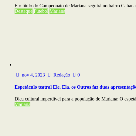
E o título do Campeonato de Mariana seguirá no bairro Cabanas
Destaque
Futebol
Mariana
nov 4, 2023
Redação
0
Espetáculo teatral Ele, Ela, os Outros faz duas apresentaç
Dica cultural imperdível para a população de Mariana: O espetác
Mariana