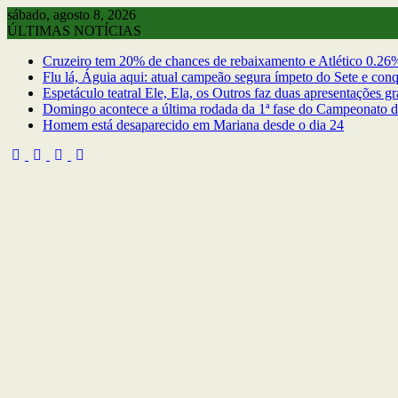
Skip
sábado, agosto 8, 2026
to
ÚLTIMAS NOTÍCIAS
content
Cruzeiro tem 20% de chances de rebaixamento e Atlético 0.26% 
Flu lá, Águia aqui: atual campeão segura ímpeto do Sete e co
Espetáculo teatral Ele, Ela, os Outros faz duas apresentações g
Domingo acontece a última rodada da 1ª fase do Campeonato d
Homem está desaparecido em Mariana desde o dia 24