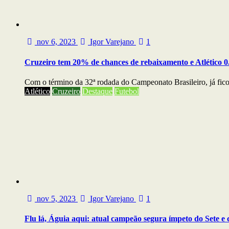
nov 6, 2023
Igor Varejano
1
Cruzeiro tem 20% de chances de rebaixamento e Atlético 0.
Com o término da 32ª rodada do Campeonato Brasileiro, já fico
Atlético
Cruzeiro
Destaque
Futebol
nov 5, 2023
Igor Varejano
1
Flu lá, Águia aqui: atual campeão segura ímpeto do Sete 