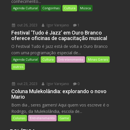
conhecimento...
Agenda Cultural
Congonhas
Cultura
Música
out 26, 2023
Igor Varejano
1
Festival ‘Tudo é Jazz’ em Ouro Branco
oferece oficinas de capacitação musical
O Festival Tudo é Jazz está de volta a Ouro Branco
com uma programação especial de...
Agenda Cultural
Cultura
Entretenimento
Minas Gerais
outros
out 23, 2023
Igor Varejano
0
Coluna Mulekolândia: explorando o novo
Mario
Bom dia , seres gamers! Aqui quem vos escreve é o
Rodrigo, da Mulekolândia, escola de...
Colunas
Entretenimento
Game