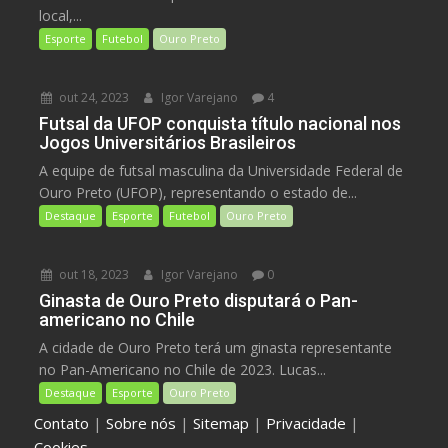
local,...
Esporte
Futebol
Ouro Preto
out 24, 2023
Igor Varejano
4
Futsal da UFOP conquista título nacional nos
Jogos Universitários Brasileiros
A equipe de futsal masculina da Universidade Federal de
Ouro Preto (UFOP), representando o estado de...
Destaque
Esporte
Futebol
Ouro Preto
out 18, 2023
Igor Varejano
0
Ginasta de Ouro Preto disputará o Pan-
americano no Chile
A cidade de Ouro Preto terá um ginasta representante
no Pan-Americano no Chile de 2023. Lucas...
Destaque
Esporte
Ouro Preto
Contato
|
Sobre nós
|
Sitemap
|
Privacidade
|
Cookies