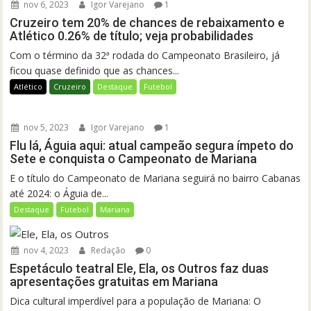
nov 6, 2023
Igor Varejano
1
Cruzeiro tem 20% de chances de rebaixamento e
Atlético 0.26% de título; veja probabilidades
Com o término da 32ª rodada do Campeonato Brasileiro, já
ficou quase definido que as chances...
Atlético
Cruzeiro
Destaque
Futebol
nov 5, 2023
Igor Varejano
1
Flu lá, Águia aqui: atual campeão segura ímpeto do
Sete e conquista o Campeonato de Mariana
E o título do Campeonato de Mariana seguirá no bairro Cabanas
até 2024: o Águia de...
Destaque
Futebol
Mariana
nov 4, 2023
Redação
0
Espetáculo teatral Ele, Ela, os Outros faz duas
apresentações gratuitas em Mariana
Dica cultural imperdível para a população de Mariana: O