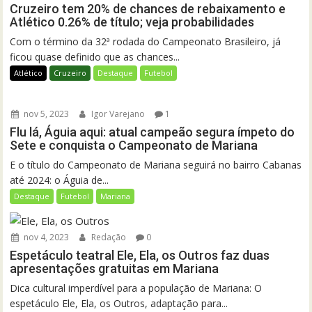
Cruzeiro tem 20% de chances de rebaixamento e
Atlético 0.26% de título; veja probabilidades
Com o término da 32ª rodada do Campeonato Brasileiro, já
ficou quase definido que as chances...
Atlético
Cruzeiro
Destaque
Futebol
nov 5, 2023
Igor Varejano
1
Flu lá, Águia aqui: atual campeão segura ímpeto do
Sete e conquista o Campeonato de Mariana
E o título do Campeonato de Mariana seguirá no bairro Cabanas
até 2024: o Águia de...
Destaque
Futebol
Mariana
nov 4, 2023
Redação
0
Espetáculo teatral Ele, Ela, os Outros faz duas
apresentações gratuitas em Mariana
Dica cultural imperdível para a população de Mariana: O
espetáculo Ele, Ela, os Outros, adaptação para...