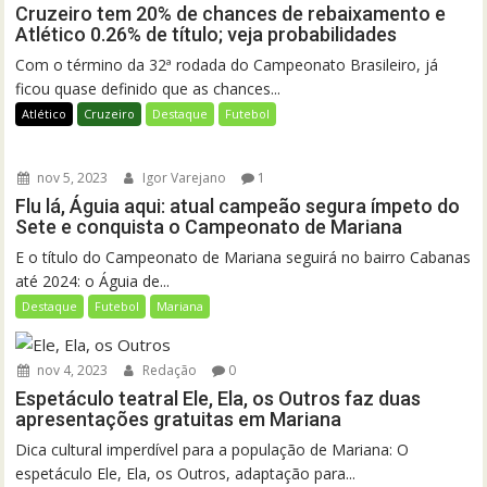
Cruzeiro tem 20% de chances de rebaixamento e
Atlético 0.26% de título; veja probabilidades
Com o término da 32ª rodada do Campeonato Brasileiro, já
ficou quase definido que as chances...
Atlético
Cruzeiro
Destaque
Futebol
nov 5, 2023
Igor Varejano
1
Flu lá, Águia aqui: atual campeão segura ímpeto do
Sete e conquista o Campeonato de Mariana
E o título do Campeonato de Mariana seguirá no bairro Cabanas
até 2024: o Águia de...
Destaque
Futebol
Mariana
nov 4, 2023
Redação
0
Espetáculo teatral Ele, Ela, os Outros faz duas
apresentações gratuitas em Mariana
Dica cultural imperdível para a população de Mariana: O
espetáculo Ele, Ela, os Outros, adaptação para...