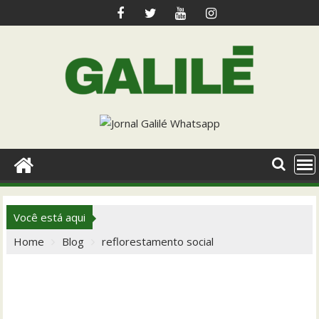
Skip
to
content
Você está aqui
Home
Blog
reflorestamento social