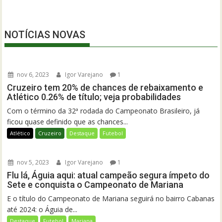
NOTÍCIAS NOVAS
nov 6, 2023
Igor Varejano
1
Cruzeiro tem 20% de chances de rebaixamento e
Atlético 0.26% de título; veja probabilidades
Com o término da 32ª rodada do Campeonato Brasileiro, já
ficou quase definido que as chances...
Atlético
Cruzeiro
Destaque
Futebol
nov 5, 2023
Igor Varejano
1
Flu lá, Águia aqui: atual campeão segura ímpeto do
Sete e conquista o Campeonato de Mariana
E o título do Campeonato de Mariana seguirá no bairro Cabanas
até 2024: o Águia de...
Destaque
Futebol
Mariana