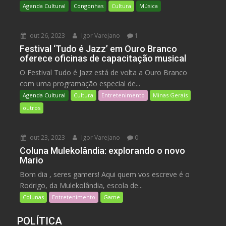
Agenda Cultural
Congonhas
Cultura
Música
out 26, 2023
Igor Varejano
1
Festival ‘Tudo é Jazz’ em Ouro Branco
oferece oficinas de capacitação musical
O Festival Tudo é Jazz está de volta a Ouro Branco
com uma programação especial de...
Agenda Cultural
Cultura
Entretenimento
Minas Gerais
outros
out 23, 2023
Igor Varejano
0
Coluna Mulekolândia: explorando o novo
Mario
Bom dia , seres gamers! Aqui quem vos escreve é o
Rodrigo, da Mulekolândia, escola de...
Colunas
Entretenimento
Game
POLÍTICA