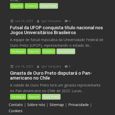
Esporte
Futebol
Ouro Preto
out 24, 2023
Igor Varejano
4
Futsal da UFOP conquista título nacional nos
Jogos Universitários Brasileiros
A equipe de futsal masculina da Universidade Federal de
Ouro Preto (UFOP), representando o estado de...
Destaque
Esporte
Futebol
Ouro Preto
out 18, 2023
Igor Varejano
0
Ginasta de Ouro Preto disputará o Pan-
americano no Chile
A cidade de Ouro Preto terá um ginasta representante
no Pan-Americano no Chile de 2023. Lucas...
Destaque
Esporte
Ouro Preto
Contato
|
Sobre nós
|
Sitemap
|
Privacidade
|
Cookies