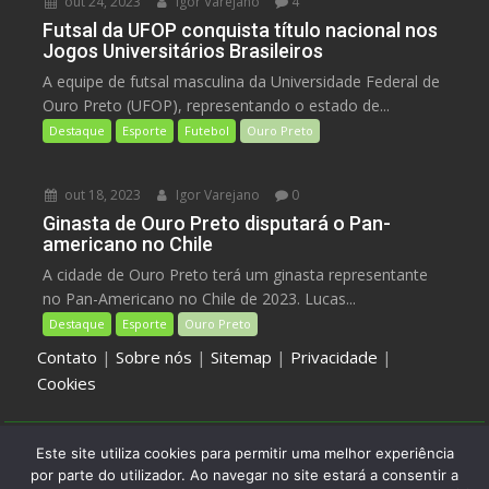
out 24, 2023
Igor Varejano
4
Futsal da UFOP conquista título nacional nos
Jogos Universitários Brasileiros
A equipe de futsal masculina da Universidade Federal de
Ouro Preto (UFOP), representando o estado de...
Destaque
Esporte
Futebol
Ouro Preto
out 18, 2023
Igor Varejano
0
Ginasta de Ouro Preto disputará o Pan-
americano no Chile
A cidade de Ouro Preto terá um ginasta representante
no Pan-Americano no Chile de 2023. Lucas...
Destaque
Esporte
Ouro Preto
Contato
|
Sobre nós
|
Sitemap
|
Privacidade
|
Cookies
Este site utiliza cookies para permitir uma melhor experiência
Jornal Galilé - Ouro Preto - Minas Gerais - Brasil
por parte do utilizador. Ao navegar no site estará a consentir a