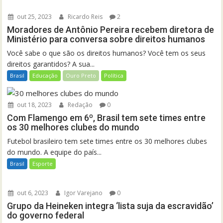
out 25, 2023
Ricardo Reis
2
Moradores de Antônio Pereira recebem diretora de
Ministério para conversa sobre direitos humanos
Você sabe o que são os direitos humanos? Você tem os seus
direitos garantidos? A sua...
Brasil
Educação
Ouro Preto
Política
out 18, 2023
Redação
0
Com Flamengo em 6º, Brasil tem sete times entre
os 30 melhores clubes do mundo
Futebol brasileiro tem sete times entre os 30 melhores clubes
do mundo. A equipe do país...
Brasil
Esporte
out 6, 2023
Igor Varejano
0
Grupo da Heineken integra ‘lista suja da escravidão’
do governo federal