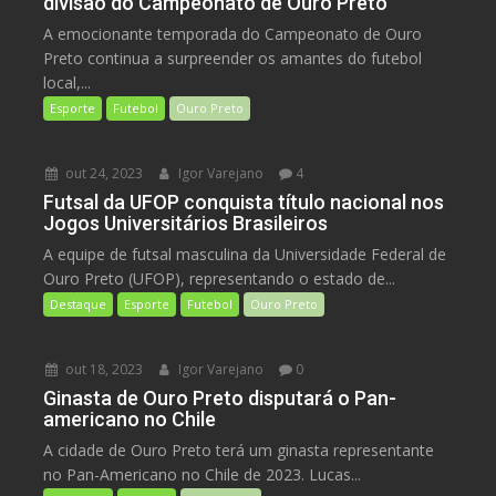
divisão do Campeonato de Ouro Preto
A emocionante temporada do Campeonato de Ouro
Preto continua a surpreender os amantes do futebol
local,...
Esporte
Futebol
Ouro Preto
out 24, 2023
Igor Varejano
4
Futsal da UFOP conquista título nacional nos
Jogos Universitários Brasileiros
A equipe de futsal masculina da Universidade Federal de
Ouro Preto (UFOP), representando o estado de...
Destaque
Esporte
Futebol
Ouro Preto
out 18, 2023
Igor Varejano
0
Ginasta de Ouro Preto disputará o Pan-
americano no Chile
A cidade de Ouro Preto terá um ginasta representante
no Pan-Americano no Chile de 2023. Lucas...