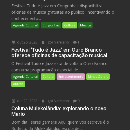
Festival Tudo é Jazz em Congonhas disponibiliza
oficinas de música gratuitas ao público, incentivando o
conhecimento...
Agenda Cultural
Congonhas
Cultura
Música
out 26, 2023
Igor Varejano
1
Festival ‘Tudo é Jazz’ em Ouro Branco
oferece oficinas de capacitação musical
O Festival Tudo é Jazz está de volta a Ouro Branco
com uma programação especial de...
Agenda Cultural
Cultura
Entretenimento
Minas Gerais
outros
out 23, 2023
Igor Varejano
0
Coluna Mulekolândia: explorando o novo
Mario
Bom dia , seres gamers! Aqui quem vos escreve é o
Rodrigo, da Mulekolândia, escola de...