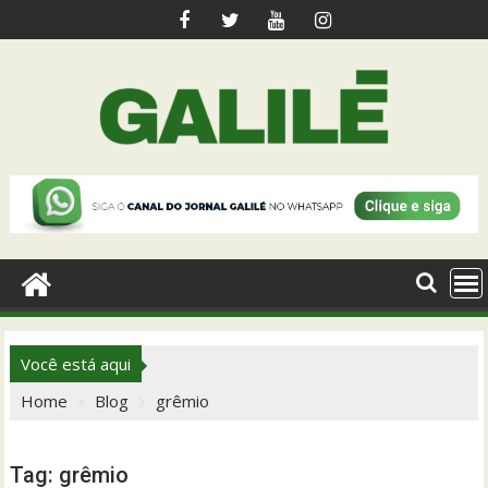
Skip
to
content
Você está aqui
Home
Blog
grêmio
Tag:
grêmio