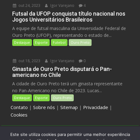
out 24, 2023
Igor Varejano
4
Futsal da UFOP conquista título nacional nos
Jogos Universitários Brasileiros
A equipe de futsal masculina da Universidade Federal de
Ouro Preto (UFOP), representando o estado de...
Destaque
Esporte
Futebol
Ouro Preto
out 18, 2023
Igor Varejano
0
Ginasta de Ouro Preto disputará o Pan-
americano no Chile
A cidade de Ouro Preto terá um ginasta representante
no Pan-Americano no Chile de 2023. Lucas...
Destaque
Esporte
Ouro Preto
Contato
|
Sobre nós
|
Sitemap
|
Privacidade
|
Cookies
Este site utiliza cookies para permitir uma melhor experiência
Jornal Galilé - Ouro Preto - Minas Gerais - Brasil