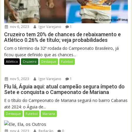
nov 6, 2023
Igor Varejano
1
Cruzeiro tem 20% de chances de rebaixamento e
Atlético 0.26% de título; veja probabilidades
Com o término da 32ª rodada do Campeonato Brasileiro, já
ficou quase definido que as chances...
Atlético
Cruzeiro
Destaque
Futebol
nov 5, 2023
Igor Varejano
1
Flu lá, Águia aqui: atual campeão segura ímpeto do
Sete e conquista o Campeonato de Mariana
E o título do Campeonato de Mariana seguirá no bairro Cabanas
até 2024: o Águia de...
Destaque
Futebol
Mariana
nov 4, 2023
Redação
0