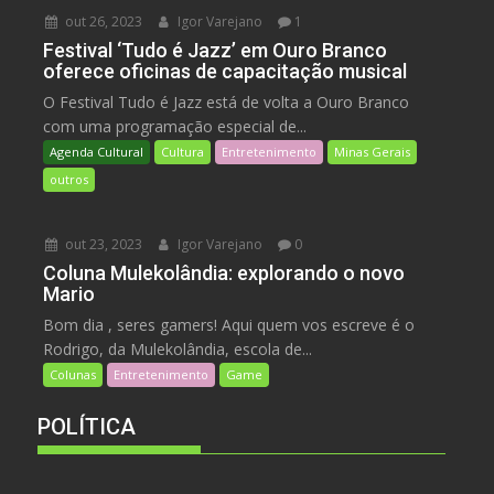
out 26, 2023
Igor Varejano
1
Festival ‘Tudo é Jazz’ em Ouro Branco
oferece oficinas de capacitação musical
O Festival Tudo é Jazz está de volta a Ouro Branco
com uma programação especial de...
Agenda Cultural
Cultura
Entretenimento
Minas Gerais
outros
out 23, 2023
Igor Varejano
0
Coluna Mulekolândia: explorando o novo
Mario
Bom dia , seres gamers! Aqui quem vos escreve é o
Rodrigo, da Mulekolândia, escola de...
Colunas
Entretenimento
Game
POLÍTICA