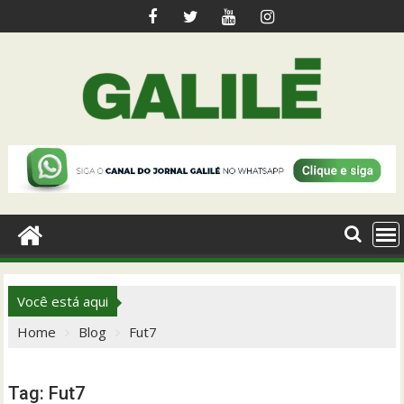
Skip
to
content
Você está aqui
Home
Blog
Fut7
Tag:
Fut7