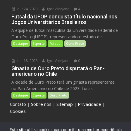
out 24, 2023
Igor Varejano
4
Futsal da UFOP conquista título nacional nos
Jogos Universitários Brasileiros
A equipe de futsal masculina da Universidade Federal de
Ouro Preto (UFOP), representando o estado de...
Destaque
Esporte
Futebol
Ouro Preto
out 18, 2023
Igor Varejano
0
Ginasta de Ouro Preto disputará o Pan-
americano no Chile
A cidade de Ouro Preto terá um ginasta representante
no Pan-Americano no Chile de 2023. Lucas...
Destaque
Esporte
Ouro Preto
Contato
|
Sobre nós
|
Sitemap
|
Privacidade
|
Cookies
Este site utiliza cookies para permitir uma melhor experiência
Jornal Galilé - Ouro Preto - Minas Gerais - Brasil