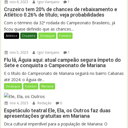
nov 6, 2023
Igor Varejano
1
Cruzeiro tem 20% de chances de rebaixamento e
Atlético 0.26% de título; veja probabilidades
Com o término da 32ª rodada do Campeonato Brasileiro, já
ficou quase definido que as chances...
Atlético
Cruzeiro
Destaque
Futebol
nov 5, 2023
Igor Varejano
1
Flu lá, Águia aqui: atual campeão segura ímpeto do
Sete e conquista o Campeonato de Mariana
E o título do Campeonato de Mariana seguirá no bairro Cabanas
até 2024: o Águia de...
Destaque
Futebol
Mariana
nov 4, 2023
Redação
0
Espetáculo teatral Ele, Ela, os Outros faz duas
apresentações gratuitas em Mariana
Dica cultural imperdível para a população de Mariana: O