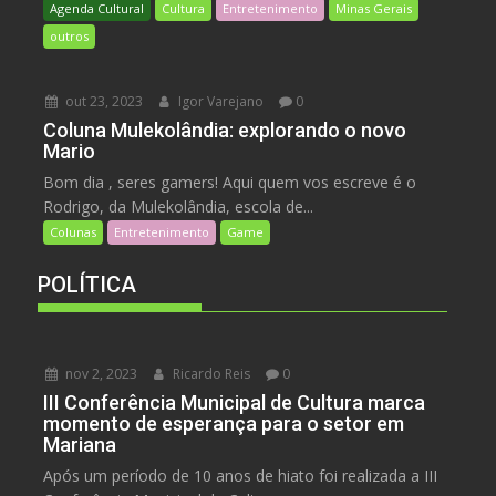
Agenda Cultural
Cultura
Entretenimento
Minas Gerais
outros
out 23, 2023
Igor Varejano
0
Coluna Mulekolândia: explorando o novo
Mario
Bom dia , seres gamers! Aqui quem vos escreve é o
Rodrigo, da Mulekolândia, escola de...
Colunas
Entretenimento
Game
POLÍTICA
nov 2, 2023
Ricardo Reis
0
III Conferência Municipal de Cultura marca
momento de esperança para o setor em
Mariana
Após um período de 10 anos de hiato foi realizada a III