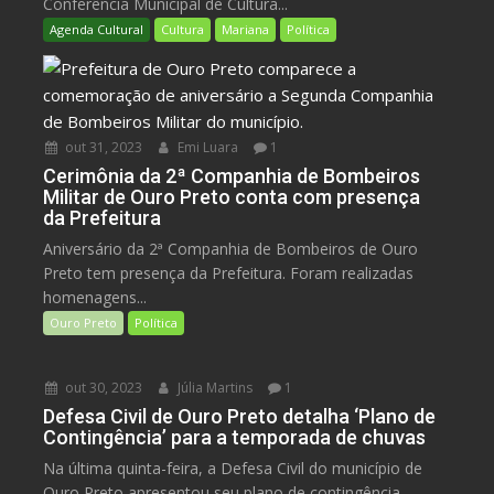
Conferência Municipal de Cultura...
Agenda Cultural
Cultura
Mariana
Política
out 31, 2023
Emi Luara
1
Cerimônia da 2ª Companhia de Bombeiros
Militar de Ouro Preto conta com presença
da Prefeitura
Aniversário da 2ª Companhia de Bombeiros de Ouro
Preto tem presença da Prefeitura. Foram realizadas
homenagens...
Ouro Preto
Política
out 30, 2023
Júlia Martins
1
Defesa Civil de Ouro Preto detalha ‘Plano de
Contingência’ para a temporada de chuvas
Na última quinta-feira, a Defesa Civil do município de
Ouro Preto apresentou seu plano de contingência...